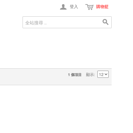
登入
購物籃
顯示
1 個項目