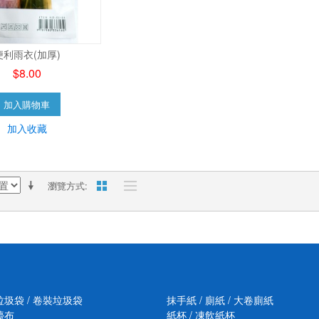
便利雨衣(加厚)
$8.00
加入購物車
加入收藏
瀏覽方式
垃圾袋 / 卷裝垃圾袋
抹手紙 / 廁紙 / 大卷廁紙
檯布
紙杯 / 凍飲紙杯