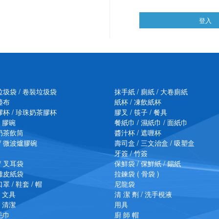
登入
垃圾袋 / 卷裝垃圾袋
抹手紙 / 廁紙 / 大卷廁紙
檯布
紙杯 / 凍飲紙杯
膠杯 / 珍珠奶茶膠杯
膠叉 / 筷子 / 餐具
/ 膠碗
餐紙巾 / 濕紙巾 / 面紙巾
珠奶茶飲筒
醬汁杯 / 遮喱杯
/ 微波爐膠碗
壽司盒 / 三文治盒 / 吸塑盒
牙簽 / 竹簽
/ 叉耳袋
保鮮袋 / 保鮮紙 / 錫紙
 雞皮紙袋
拉鍊袋 ( 骨袋 )
罩 / 鞋套 / 帽
尼龍袋
/ 文具
清 潔 劑 / 洗手梘液
/ 清潔
用具
毛巾
廚 師 帽