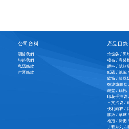
公司資料
產品目錄
關於我們
垃圾袋 / 黑
聯絡我們
檯布 / 卷裝
私隱條款
膠杯 / 試飲
付運條款
紙碟 / 紙碗 
飲筒 / 珍
微波爐膠盒 
錫盤 / 錫托
印花手抽袋 
三文治袋 /
便利雨衣 / 口
膠紙 / 草球 
地拖 / 掃把 
手套系列 / 