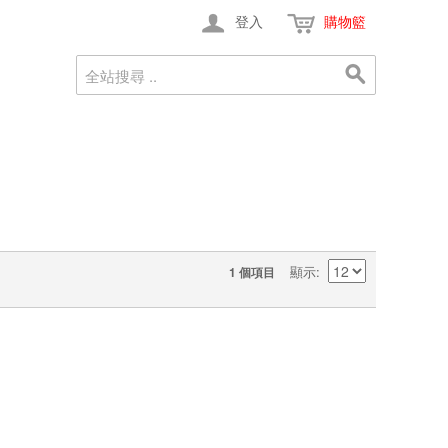
登入
購物籃
顯示
1 個項目