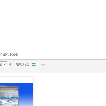
 5" 每包100個
瀏覽方式