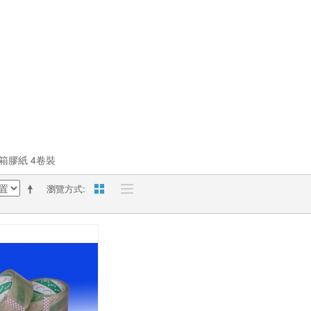
箱膠紙 4卷裝
瀏覽方式