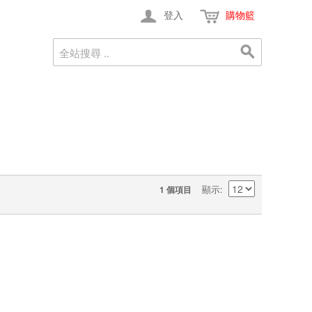
登入
購物籃
顯示
1 個項目