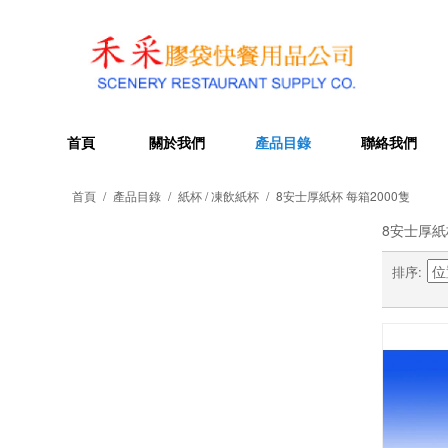
首頁
關於我們
產品目錄
聯絡我們
首頁
/
產品目錄
/
紙杯 / 凍飲紙杯
/
8安士厚紙杯 每箱2000隻
8安士厚紙
排序