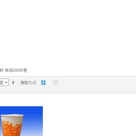
杯 每箱2000隻
瀏覽方式