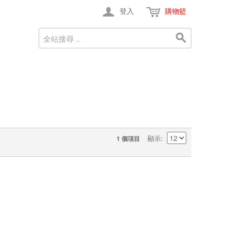
登入
購物籃
顯示
1 個項目