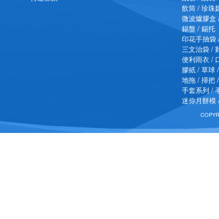
飲筒 / 珍
微波爐膠盒 
錫盤 / 錫托
印花手抽袋 
三文治袋 /
便利雨衣 / 口
膠紙 / 草球 
地拖 / 掃把 
手套系列 / 
迷你月餅模 
COPYR