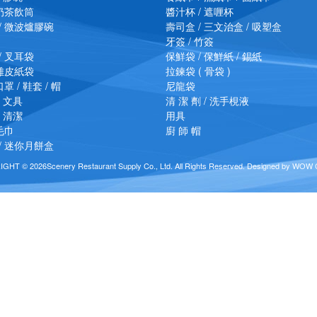
珠奶茶飲筒
醬汁杯 / 遮喱杯
/ 微波爐膠碗
壽司盒 / 三文治盒 / 吸塑盒
牙簽 / 竹簽
/ 叉耳袋
保鮮袋 / 保鮮紙 / 錫紙
 雞皮紙袋
拉鍊袋 ( 骨袋 )
罩 / 鞋套 / 帽
尼龍袋
/ 文具
清 潔 劑 / 洗手梘液
/ 清潔
用具
毛巾
廚 師 帽
/ 迷你月餅盒
IGHT ©
2026Scenery Restaurant Supply Co., Ltd. All Rights Reserved.
Designed
by
WOW Cr