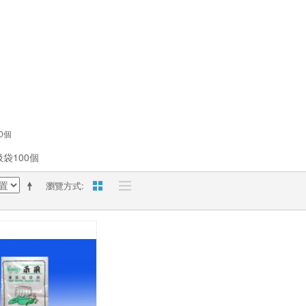
00個
垃圾袋100個
瀏覽方式